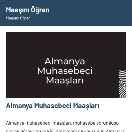
İçeriğe
Maaşını Öğren
geç
Maaşını Öğren
Almanya Muhasebeci Maaşları
Almanya muhasebeci maaşları, muhasebe sorumlusu
olarak görev yapan kişilerce merak konusudur. Almanya