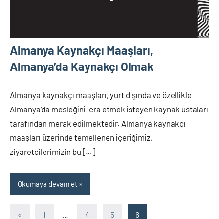
Almanya Kaynakçı Maaşları,
Almanya’da Kaynakçı Olmak
Almanya kaynakçı maaşları, yurt dışında ve özellikle
Almanya’da mesleğini icra etmek isteyen kaynak ustaları
tarafından merak edilmektedir. Almanya kaynakçı
maaşları üzerinde temellenen içeriğimiz,
ziyaretçilerimizin bu […]
Okumaya devam et
Yazı
Önceki
«
1
…
4
5
6