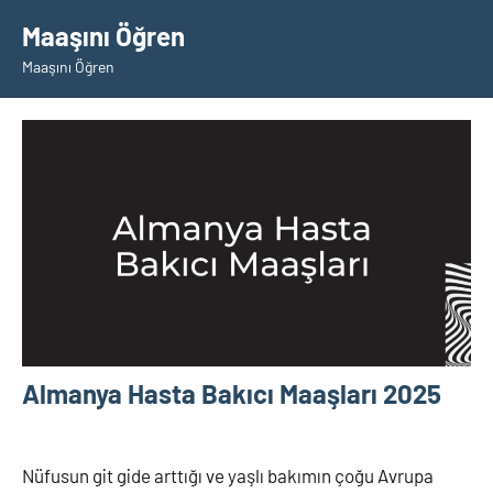
İçeriğe
Maaşını Öğren
geç
Maaşını Öğren
Almanya Hasta Bakıcı Maaşları 2025
19
Burak
Almanya
Eylül
Nüfusun git gide arttığı ve yaşlı bakımın çoğu Avrupa