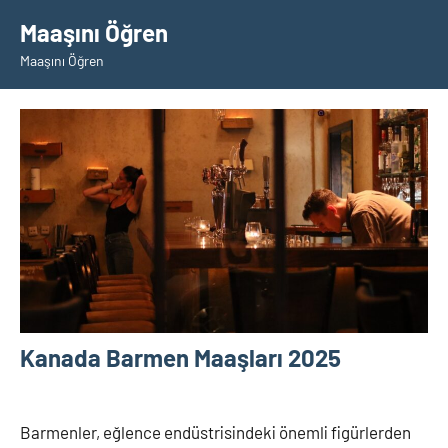
İçeriğe
Maaşını Öğren
geç
Maaşını Öğren
Kanada Barmen Maaşları 2025
27
Burak
Kanada
Temmuz
Barmenler, eğlence endüstrisindeki önemli figürlerden