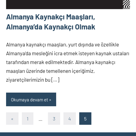
Almanya Kaynakçı Maaşları,
Almanya’da Kaynakçı Olmak
Almanya kaynakçı maaşları, yurt dışında ve özellikle
Almanya’da mesleğini icra etmek isteyen kaynak ustaları
tarafından merak edilmektedir. Almanya kaynakçı
maaşları üzerinde temellenen içeriğimiz,
ziyaretçilerimizin bu […]
Okumaya devam et
Yazı
Önceki
«
1
…
3
4
5
yazılar
sayfalaması