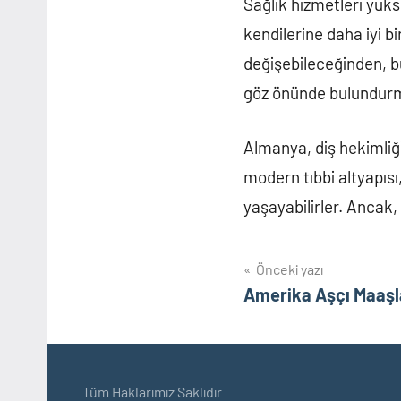
Sağlık hizmetleri yüks
kendilerine daha iyi b
değişebileceğinden, bü
göz önünde bulundurm
Almanya, diş hekimliği
modern tıbbi altyapısı
yaşayabilirler. Ancak,
Yazı
Önceki yazı
Amerika Aşçı Maaşl
gezinmesi
Tüm Haklarımız Saklıdır