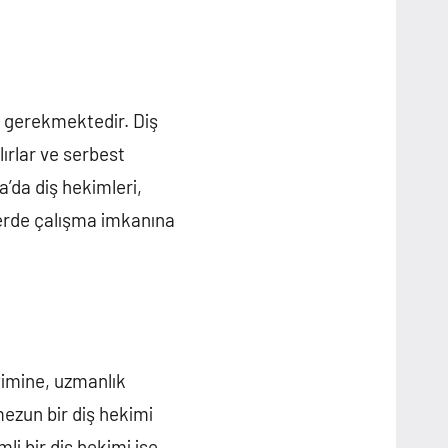
z gerekmektedir. Diş
lırlar ve serbest
a’da diş hekimleri,
klerde çalışma imkanına
yimine, uzmanlık
 mezun bir diş hekimi
li bir diş hekimi ise