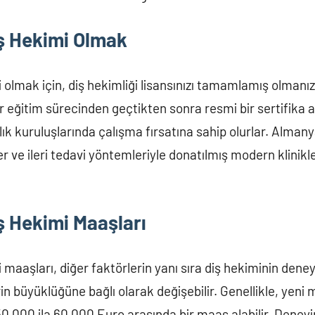
ş Hekimi Olmak
 olmak için, diş hekimliği lisansınızı tamamlamış olmanı
r eğitim sürecinden geçtikten sonra resmi bir sertifika a
ık kuruluşlarında çalışma fırsatına sahip olurlar. Almany
ler ve ileri tedavi yöntemleriyle donatılmış modern klini
ş Hekimi Maaşları
maaşları, diğer faktörlerin yanı sıra diş hekiminin dene
rin büyüklüğüne bağlı olarak değişebilir. Genellikle, yeni
0.000 ila 60.000 Euro arasında bir maaş alabilir. Deneyim