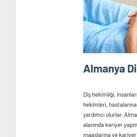
Almanya Di
20
Burak
Almanya
Temmuz
Diş hekimliği, insanlar
2023
hekimleri, hastaların
yardımcı olurlar. Alma
alanında kariyer yapm
maaşlarına ve kariyer